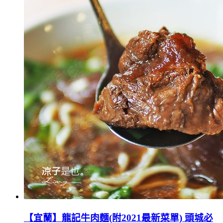
【宜蘭】龍記牛肉麵(附2021最新菜單) 頭城必