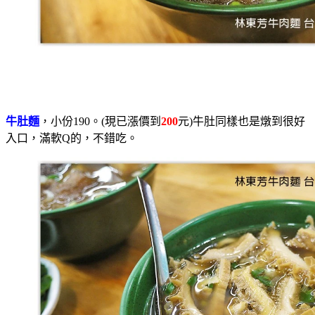
牛肚麵
，小份190。(現已漲價到
200
元)牛肚同樣也是燉到很好
入口，滿軟Q的，不錯吃。