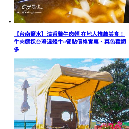
【台南鹽水】清香馨牛肉麵 在地人推薦美食！
牛肉麵採台灣溫體牛~餐點價格實惠、菜色種類
多