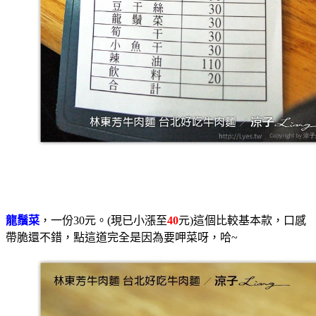
龍鬚菜
，一份30元。(現已小漲至
40
元)這個比較基本款，口感
帶脆還不錯，點這道完全是因為要呷菜呀，哈~