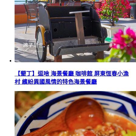
【墾丁】逗啥 海景餐廳 咖啡館 屏東恆春小漁
村 繽紛異國風情的特色海景餐廳