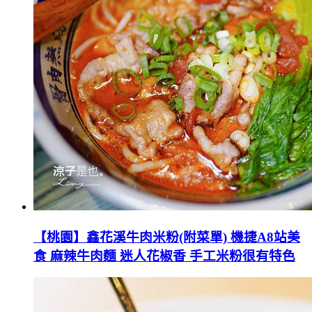
【桃園】鑫花溪牛肉米粉(附菜單) 機捷A8站美
食 麻辣牛肉麵 迷人花椒香 手工米粉很有特色