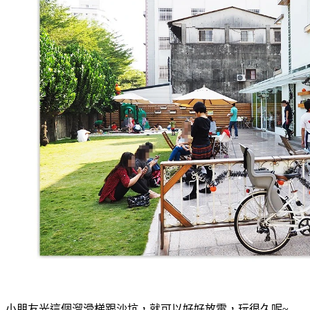
小朋友光這個溜滑梯跟沙坑，就可以好好放電，玩很久呢~