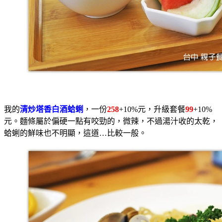
我的
清炒塔香白酒蛤蜊
，一份
258
+10%元，升級套餐
99
+10%
元。麵條屬於偏硬一點有咬勁的，微辣，不過湯汁收的太乾，
蛤蜊的鮮味也不明顯，這道…比較一般。