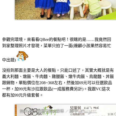
參觀完環境，來看看QBee的餐點吧！很瞎的是……我竟然回
到家整理照片才發現，菜單只拍了一面(邊顧小孩果然容易忙
中出錯)
沒拍到那面主要是大人的餐點，只能口述了，其實大概就是有
義大利麵、燉飯、牛肉麵、雞腿飯、燉牛肉飯、烏龍麵、丼飯
跟鍋物，單點價位在208~368左右，然後加69元可以任選飲品
一杯，加99元有沙拉跟飲品(一成服務費另計)。我跟VC這次
都有加99元升級套餐。