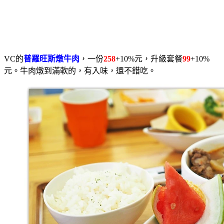
VC的
普羅旺斯燉牛肉
，一份
258
+10%元，升級套餐
99
+10%
元。牛肉燉到滿軟的，有入味，還不錯吃。