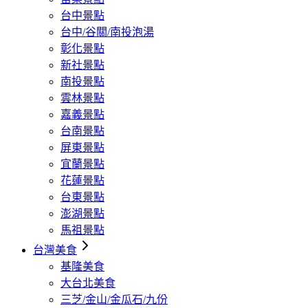
台中景點
台中/谷關/南投泡湯
彰化景點
新社景點
南投景點
雲林景點
嘉義景點
台南景點
屏東景點
宜蘭景點
花蓮景點
台東景點
澎湖景點
馬祖景點
台灣美食
基隆美食
大台北美食
三芝/金山/金瓜石/九份