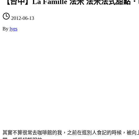
【台中】La Famille 法米 法米法式甜點
2012-06-13
By
lyes
其實不算很常去咖啡館的我，之前在逛別人食記的時候，被向上路一