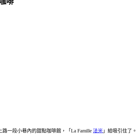
．咖啡
段小巷內的甜點咖啡館，「La Famille
法米
」給吸引住了。