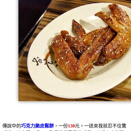
傳說中的
巧克力脆皮鬆餅
，一份
130
元。一送來我就忍不住驚