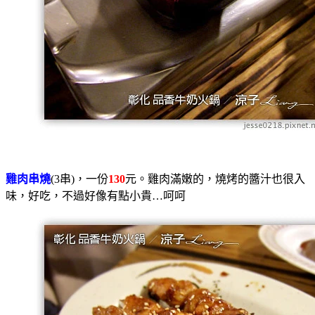
雞肉串燒
(3串)，一份
130
元。雞肉滿嫩的，燒烤的醬汁也很入
味，好吃，不過好像有點小貴…呵呵