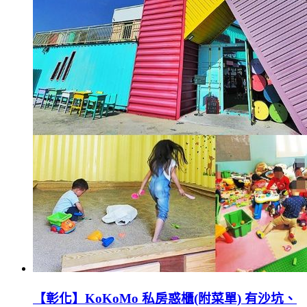
【彰化】KoKoMo 私房惑櫃(附菜單) 有沙坑、