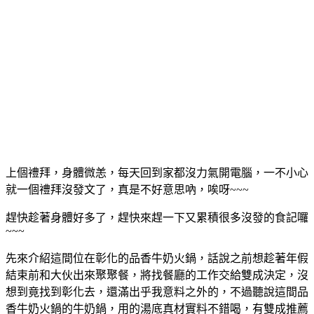
上個禮拜，身體微恙，每天回到家都沒力氣開電腦，一不小心
就一個禮拜沒發文了，真是不好意思吶，唉呀~~~
趕快趁著身體好多了，趕快來趕一下又累積很多沒發的食記囉
~~~
先來介紹這間位在彰化的品香牛奶火鍋，話說之前想趁著年假
結束前和大伙出來聚聚餐，將找餐廳的工作交給雙成決定，沒
想到竟找到彰化去，還滿出乎我意料之外的，不過聽說這間
品
香牛奶火鍋的牛奶鍋，用的湯底真材實料不錯喝，有雙成推薦