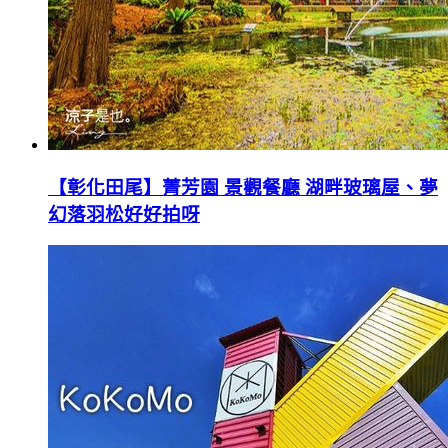
【彰化田尾】菁芳園 景觀餐廳 湖畔玻璃屋、夢
幻落羽松好好拍呀