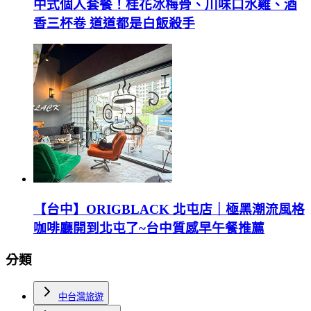
中式個人套餐！桂花冰梅骨、川味口水雞、酒
香三杯卷 道道都是白飯殺手
【台中】ORIGBLACK 北屯店｜極黑潮流風格
咖啡廳開到北屯了~台中質感早午餐推薦
分類
中台灣旅遊