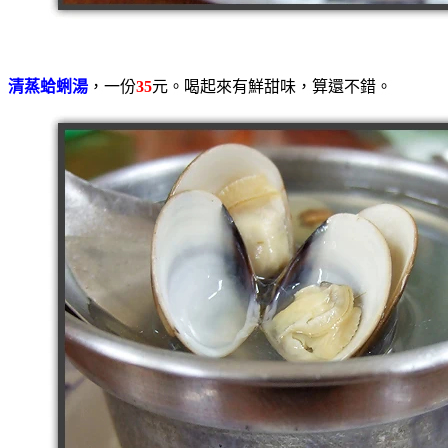
清蒸蛤蜊湯
，一份
35
元。喝起來有鮮甜味，算還不錯。