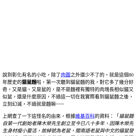
說到彰化有名的小吃，除了
肉圓
之外還少不了的，就是這個80
年歷史的
貓鼠麵
啦，第一次聽到貓鼠麵的我，對它多了幾分好
奇，又是貓、又是鼠的，是不是麵裡有獨特的肉塊長相似貓又
似鼠，還是什麼原因，不過這一切在我實際看到貓鼠麵之後，
立刻幻滅，不過就是麵嘛~~~
上網查了一下這怪名的由來，根據
維基百科
的資料：「
貓鼠麵
自第一代創始者陳木榮先生創立至今已八十多年，因陳木榮先
生身材瘦小靈活，故綽號為老鼠，閩南語老鼠與中文的貓鼠發