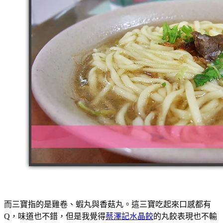
而三寶指的是雞卷、蝦丸與香菇丸。這三寶吃起來口感都有
Q，味道也不錯，但是我覺得
蔡澤記水晶餃
的丸餃表現也不輸