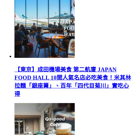
【東京】成田機場美食 第二航廈 JAPAN
FOOD HALL 10間人氣名店必吃美食！米其林
拉麵「銀座篝」、百年「四代目菊川」實吃心
得