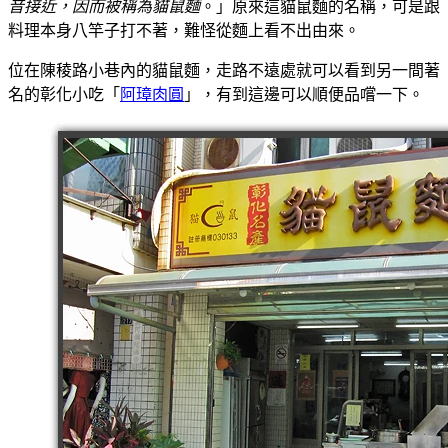
音接近，因而被稱為貓鼠麵
。」原來這貓鼠麵的名稱，可是跟
料理本身八竿子打不著，難怪從麵上看不出由來。
位在陳稜路小巷內的貓鼠麵，走路不遠處就可以看到另一間著
名的彰化小吃「
阿璋肉圓
」，有到這邊可以順便品嚐一下。