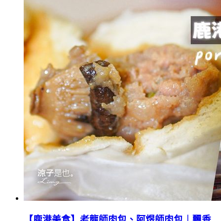
【鹿港美食】老龍師肉包、阿煜師肉包︱飄香