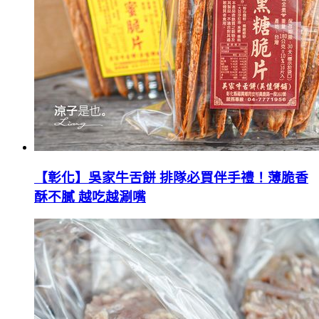
【彰化】吳家牛舌餅 排隊必買伴手禮！薄脆香
酥不膩 越吃越涮嘴