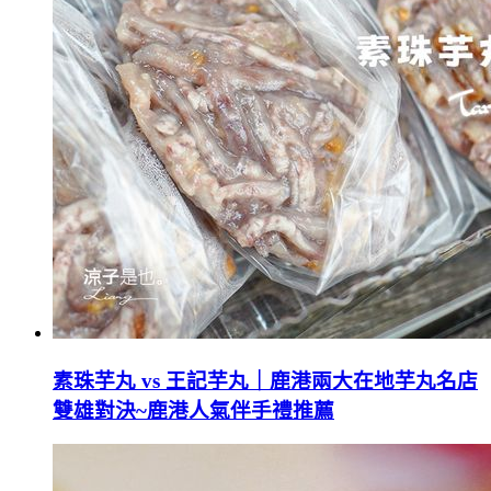
素珠芋丸 vs 王記芋丸｜鹿港兩大在地芋丸名店
雙雄對決~鹿港人氣伴手禮推薦