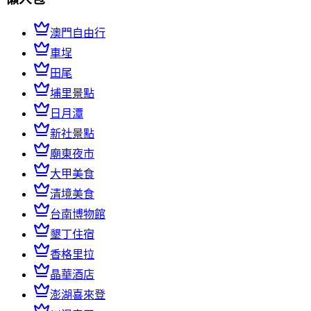
澳門自由行
車埕
田尾
埔里景點
日月潭
新社景點
廟東夜市
大甲美食
清境美食
台南博物館
墾丁住宿
香格里拉
晶華酒店
澎湖喜來登