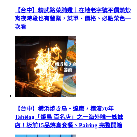
【台中】精武路菜脯雞｜在地老字號平價熱炒
宵夜時段也有營業，菜單、價格、必點菜色一
次看
【台中】横浜焼き鳥‧達磨，橫濱70年
Tabélog「焼鳥 百名店」之一海外唯一姊妹
店！板前15品燒鳥套餐、Pairing 完整開箱