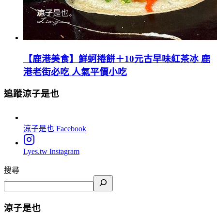
【鹿港美食】鮮蚵捲餅＋10元古早味紅茶冰 鹿
港老街必吃 人氣平價小吃
追蹤涼子是也
涼子是也
Facebook
Lyes.tw
Instagram
搜尋
涼子是也