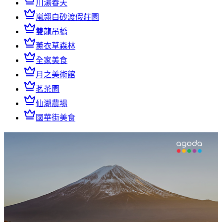
川湯春天
嵐翎白砂渡假莊園
雙龍吊橋
薰衣草森林
全家美食
月之美術館
茗茶園
仙湖農場
國華街美食