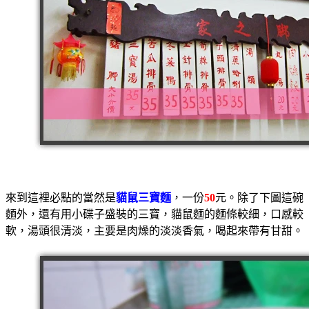
來到這裡必點的當然是
貓鼠三寶麵
，一份
50
元。除了下圖這碗
麵外，還有用小碟子盛裝的三寶，貓鼠麵的麵條較細，口感較
軟，湯頭很清淡，主要是肉燥的淡淡香氣，喝起來帶有甘甜。