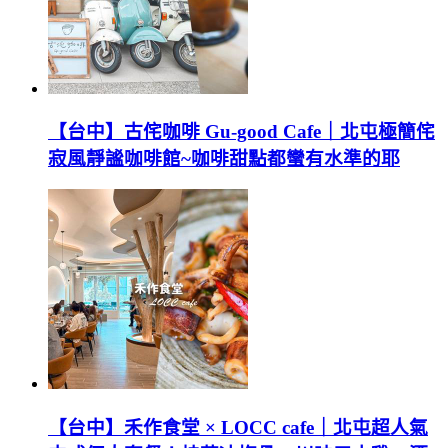
【台中】古侘咖啡 Gu-good Cafe｜北屯極簡侘
寂風靜謐咖啡館~咖啡甜點都蠻有水準的耶
【台中】禾作食堂 × LOCC cafe｜北屯超人氣