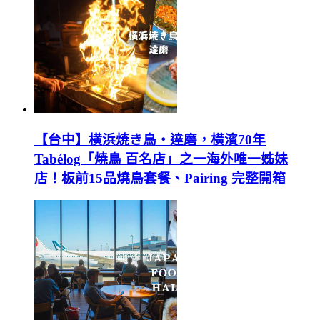
【台中】横浜焼き鳥‧達磨，橫濱70年
Tabélog「焼鳥 百名店」之一海外唯一姊妹
店！板前15品燒鳥套餐、Pairing 完整開箱