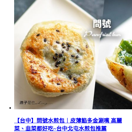
【台中】問號水煎包︱皮薄餡多金涮嘴 高麗
菜、韭菜都好吃~台中北屯水煎包推薦