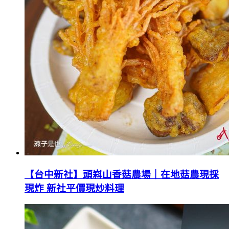
【台中新社】頭嵙山香菇農場｜在地菇農現採
現炸 新社平價現炒料理