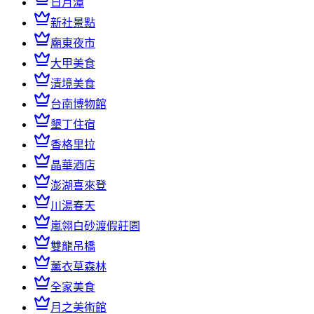
日月潭
新社景點
廟東夜市
大甲美食
清境美食
台南博物館
墾丁住宿
香格里拉
晶華酒店
澎湖喜來登
川湯春天
嵐翎白砂渡假莊園
雙龍吊橋
薰衣草森林
全家美食
月之美術館