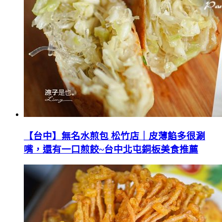
【台中】無名水煎包 松竹店｜皮薄餡多很涮
嘴，還有一口煎餃~台中北屯銅板美食推薦