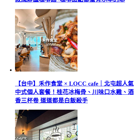
【台中】禾作食堂 × LOCC cafe｜北屯超人氣
中式個人套餐！桂花冰梅骨、川味口水雞、酒
香三杯卷 道道都是白飯殺手