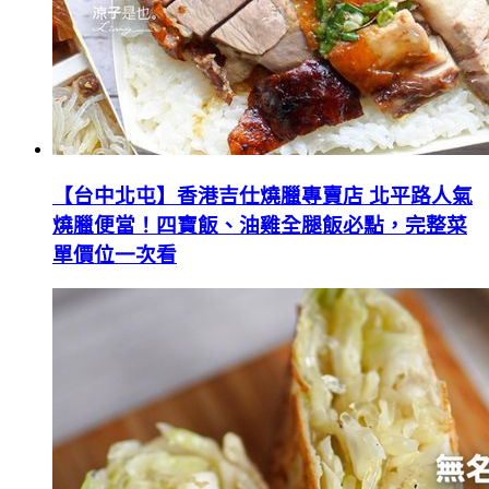
【台中北屯】香港吉仕燒臘專賣店 北平路人氣
燒臘便當！四寶飯、油雞全腿飯必點，完整菜
單價位一次看