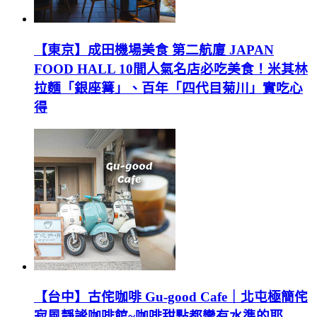
【東京】成田機場美食 第二航廈 JAPAN
FOOD HALL 10間人氣名店必吃美食！米其林
拉麵「銀座篝」、百年「四代目菊川」實吃心
得
【台中】古侘咖啡 Gu-good Cafe｜北屯極簡侘
寂風靜謐咖啡館~咖啡甜點都蠻有水準的耶