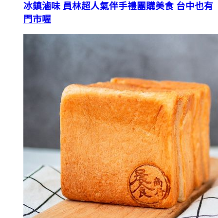
冰鎮滷味 員林超人氣伴手禮團購美食 台中也有
門市喔