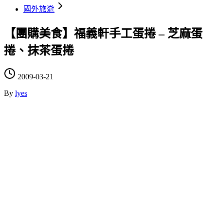
國外旅遊
【團購美食】福義軒手工蛋捲 – 芝麻蛋
捲、抹茶蛋捲
2009-03-21
By
lyes