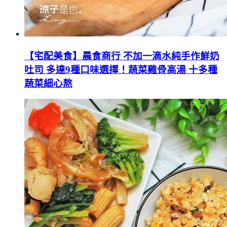
【宅配美食】晨食商行 不加一滴水純手作鮮奶
吐司 多達9種口味選擇！蔬菜雞骨高湯 十多種
蔬菜細心熬