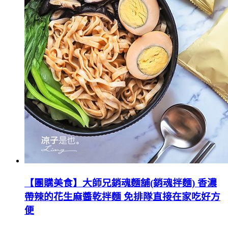
【團購美食】大師兄銷魂麵舖(銷魂拌麵) 香濃
帶辣的花生麻醬乾拌麵 免排隊直接在家吃好方
便