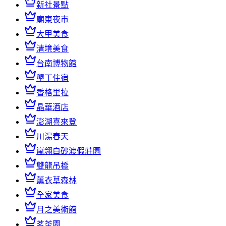
新社景點
廟東夜市
大甲美食
清境美食
台南博物館
墾丁住宿
香格里拉
晶華酒店
澎湖喜來登
川湯春天
嵐翎白砂渡假莊園
雙龍吊橋
薰衣草森林
全家美食
月之美術館
茗茶園