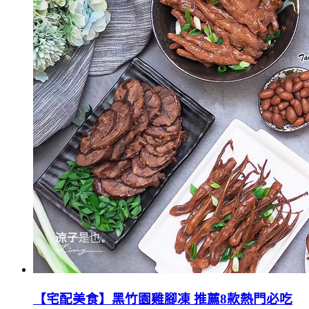
【宅配美食】黑竹園雞腳凍 推薦8款熱門必吃