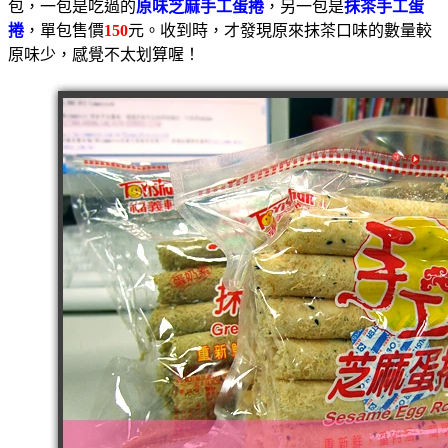
包，一包是吃過的
原味芝麻手工蛋捲
，另一包是
抹茶
手工蛋
捲
，單包售價
150
元。
收到時，才發現原來抹茶口味的數量較
原味少，感覺不太划算喔！