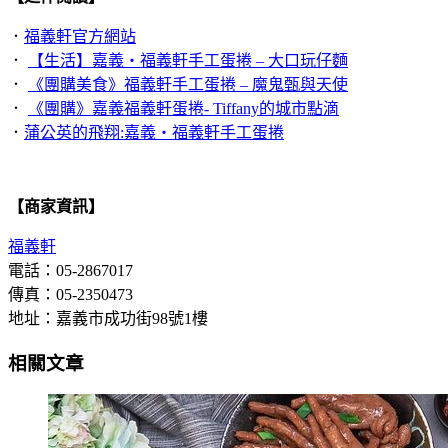
．
福義軒官方網站
．
【生活】嘉義‧福義軒手工蛋捲 – 大口玩仔麵
．
《團購美食》福義軒手工蛋捲 – 魔鬼甄與天使
．
《團購》嘉義福義軒蛋捲- Tiffany的城市點滴
．
蒲公英的飛翔:嘉義‧福義軒手工蛋捲
【商家資訊】
福義軒
電話：05-2867017
傳真：05-2350473
地址：嘉義市成功街98號1樓
相關文章