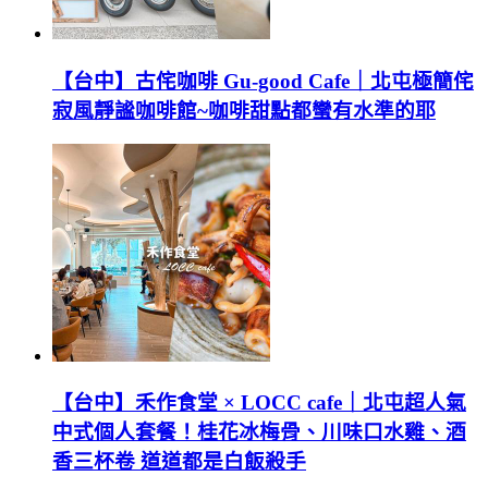
【台中】古侘咖啡 Gu-good Cafe｜北屯極簡侘
寂風靜謐咖啡館~咖啡甜點都蠻有水準的耶
【台中】禾作食堂 × LOCC cafe｜北屯超人氣
中式個人套餐！桂花冰梅骨、川味口水雞、酒
香三杯卷 道道都是白飯殺手