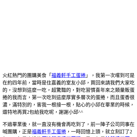
火紅熱門的團購美食「
福義軒手工蛋捲
」，我第一次嚐到可是
在約四年前，當時是住嘉義的室友小邱，買回來請我們大家吃
的，沒想到這麼一吃，超驚豔的，對吃習慣喜年來之類量販蛋
捲的我而言，第一次吃到這麼厚實多層次的蛋捲，而且蛋香很
濃，滿特別的，害我一根接一根，貼心的小邱在畢業的時候，
還特地再買2包給我吃呢，謝謝小邱^^
不過畢業後，就一直沒有機會再吃到了，前一陣子公司同事在
喊團購，正是
福義軒手工蛋捲
，一時回憶上頭，就立刻訂了2