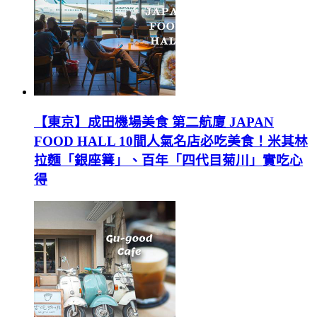
【東京】成田機場美食 第二航廈 JAPAN
FOOD HALL 10間人氣名店必吃美食！米其林
拉麵「銀座篝」、百年「四代目菊川」實吃心
得