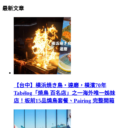
最新文章
【台中】横浜焼き鳥‧達磨，橫濱70年
Tabélog「焼鳥 百名店」之一海外唯一姊妹
店！板前15品燒鳥套餐、Pairing 完整開箱