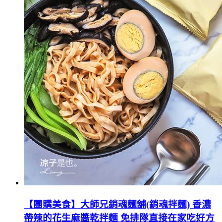
【團購美食】大師兄銷魂麵舖(銷魂拌麵) 香濃
帶辣的花生麻醬乾拌麵 免排隊直接在家吃好方