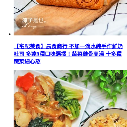
【宅配美食】晨食商行 不加一滴水純手作鮮奶
吐司 多達9種口味選擇！蔬菜雞骨高湯 十多種
蔬菜細心熬