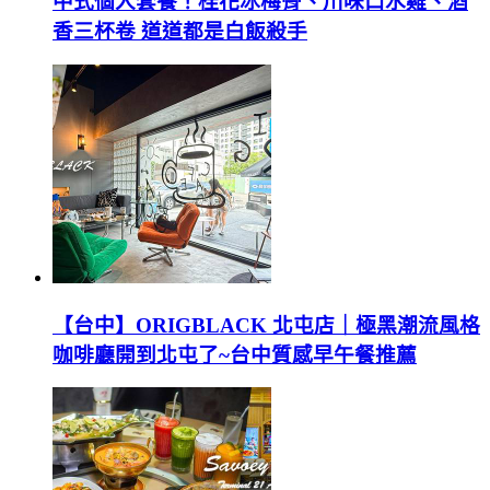
中式個人套餐！桂花冰梅骨、川味口水雞、酒
香三杯卷 道道都是白飯殺手
【台中】ORIGBLACK 北屯店｜極黑潮流風格
咖啡廳開到北屯了~台中質感早午餐推薦