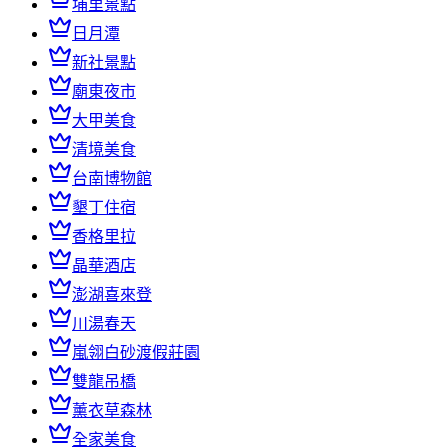
埔里景點
日月潭
新社景點
廟東夜市
大甲美食
清境美食
台南博物館
墾丁住宿
香格里拉
晶華酒店
澎湖喜來登
川湯春天
嵐翎白砂渡假莊園
雙龍吊橋
薰衣草森林
全家美食