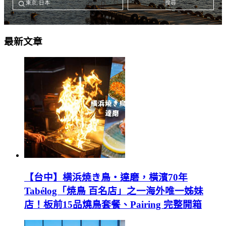
最新文章
【台中】横浜焼き鳥‧達磨，橫濱70年
Tabélog「焼鳥 百名店」之一海外唯一姊妹
店！板前15品燒鳥套餐、Pairing 完整開箱