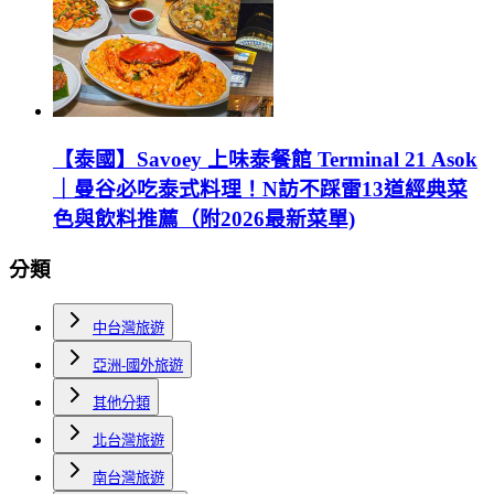
【泰國】Savoey 上味泰餐館 Terminal 21 Asok
｜曼谷必吃泰式料理！N訪不踩雷13道經典菜
色與飲料推薦（附2026最新菜單)
分類
中台灣旅遊
亞洲-國外旅遊
其他分類
北台灣旅遊
南台灣旅遊