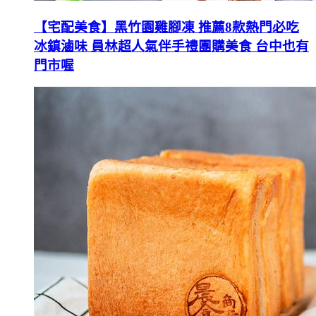
【宅配美食】黑竹園雞腳凍 推薦8款熱門必吃
冰鎮滷味 員林超人氣伴手禮團購美食 台中也有
門市喔