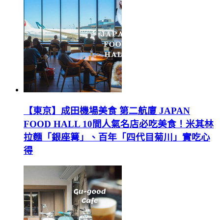
【東京】成田機場美食 第二航廈 JAPAN
FOOD HALL 10間人氣名店必吃美食！米其林
拉麵「銀座篝」、百年「四代目菊川」實吃心
得