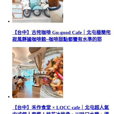
【台中】古侘咖啡 Gu-good Cafe｜北屯極簡侘
寂風靜謐咖啡館~咖啡甜點都蠻有水準的耶
【台中】禾作食堂 × LOCC cafe｜北屯超人氣